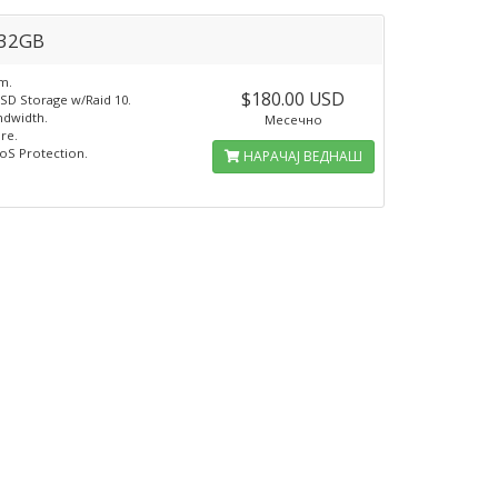
32GB
m.
$180.00 USD
SD Storage w/Raid 10.
ndwidth.
Месечно
re.
oS Protection.
НАРАЧАЈ ВЕДНАШ