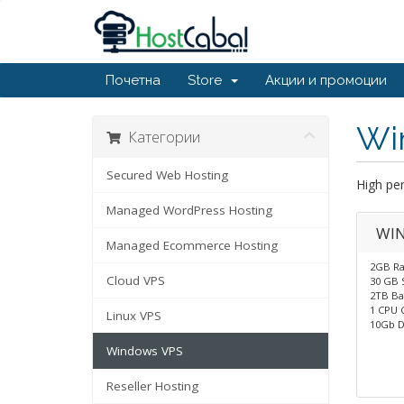
Почетна
Store
Акции и промоции
Win
Категории
Secured Web Hosting
High pe
Managed WordPress Hosting
WIN
Managed Ecommerce Hosting
2GB R
Cloud VPS
30 GB 
2TB Ba
1 CPU 
Linux VPS
10Gb D
Windows VPS
Reseller Hosting