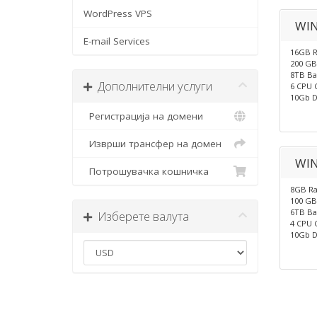
WordPress VPS
WIN
E-mail Services
16GB 
200 GB
8TB Ba
Дополнителни услуги
6 CPU 
10Gb D
Регистрација на домени
Изврши трансфер на домен
WIN
Потрошувачка кошничка
8GB R
100 GB
6TB Ba
Изберете валута
4 CPU 
10Gb D