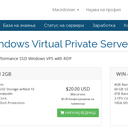
Macedonian
Најава на профил
База на знаења
Статус на сервери
Заработка
К
dows Virtual Private Serve
rformance SSD Windows VPS with RDP
 2GB
WIN 
am.
4GB Ram
$20.00 USD
SSD Storage w/Raid 10.
60 GB SS
ndwidth.
4TB Ban
Месечно
Core.
2 CPU Co
$5.00 Конфигурирање на
DoS Protection.
10Gb DD
провизија
НАРАЧАЈ ВЕДНАШ