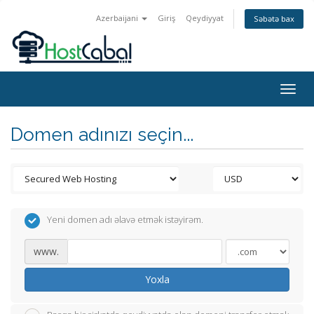
Azerbaijani
Giriş
Qeydiyyat
Səbətə bax
Togg
navig
Domen adınızı seçin...
Yeni domen adı əlavə etmək istəyirəm.
www.
Yoxla