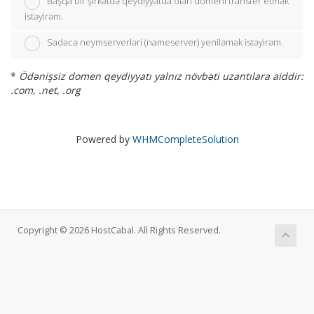
Başqa bir şirkətdə qeydiyyatda olan domeni transfer etmək
istəyirəm.
Sadəcə neymserverləri (nameserver) yeniləmək istəyirəm.
*
Ödənişsiz domen qeydiyyatı yalnız növbəti uzantılara aiddir:
.com, .net, .org
Powered by
WHMCompleteSolution
Copyright © 2026 HostCabal. All Rights Reserved.