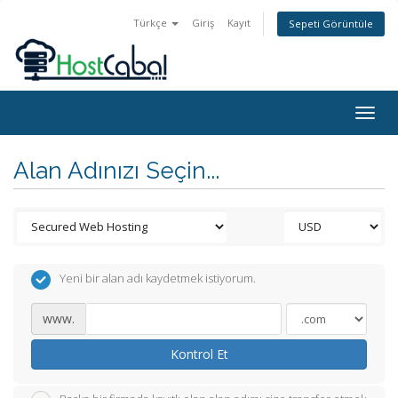
Türkçe
Giriş
Kayıt
Sepeti Görüntüle
Togg
navig
Alan Adınızı Seçin...
Yeni bir alan adı kaydetmek istiyorum.
www.
Kontrol Et