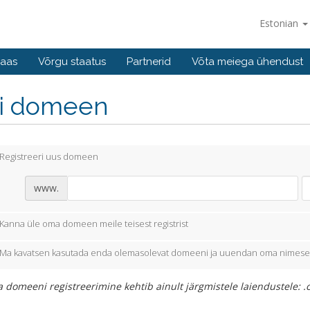
Estonian
baas
Võrgu staatus
Partnerid
Võta meiega ühendust
li domeen
Registreeri uus domeen
www.
Kanna üle oma domeen meile teisest registrist
Ma kavatsen kasutada enda olemasolevat domeeni ja uuendan oma nimese
 domeeni registreerimine kehtib ainult järgmistele laiendustele: .co