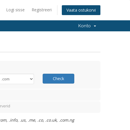
Logi sisse
Registreeri
Vaata ostukorvi
Konto
Check
rverid
m, .info, .us, .me, .co, .co.uk, .com.ng